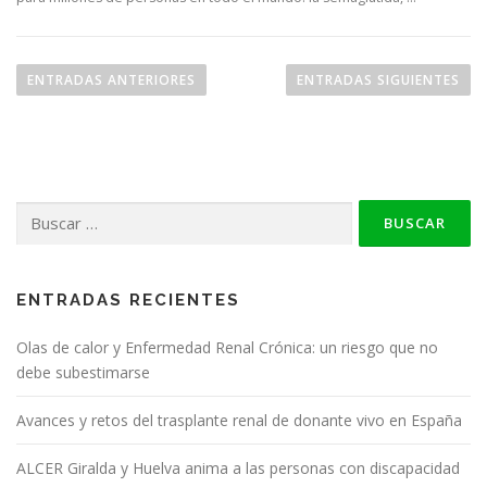
N
a
ENTRADAS ANTERIORES
ENTRADAS SIGUIENTES
v
e
g
a
Buscar:
c
i
ó
n
ENTRADAS RECIENTES
d
Olas de calor y Enfermedad Renal Crónica: un riesgo que no
e
debe subestimarse
e
n
Avances y retos del trasplante renal de donante vivo en España
t
ALCER Giralda y Huelva anima a las personas con discapacidad
r