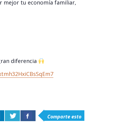
r mejor tu economía familiar,
ran diferencia
e/xtmh32HxiCBsSqEm7
Comparte esto