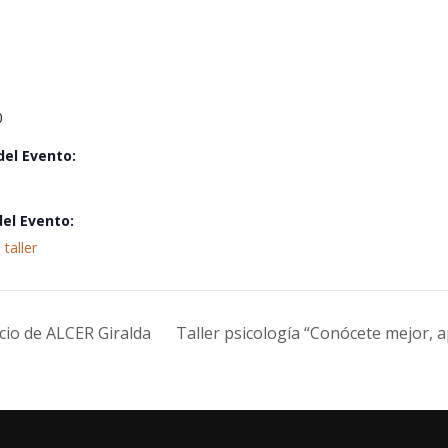
0
del Evento:
del Evento:
,
taller
icio de ALCER Giralda
Taller psicología “Conócete mejor,