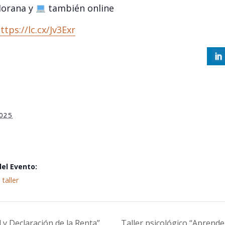
Morana y
también online
ttps://lc.cx/Jv3Exr
S
2025
del Evento:
,
taller
d y Declaración de la Renta”
Taller psicológico “Aprende