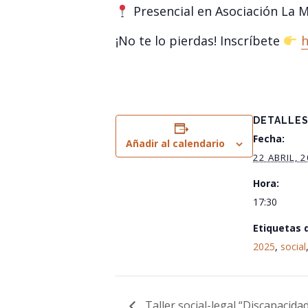
Presencial en Asociación La 
¡No te lo pierdas! Inscríbete
h
DETALLE
Fecha:
Añadir al calendario
22 ABRIL, 
Hora:
17:30
Etiquetas 
2025
,
social
Taller social-legal “Discapacida