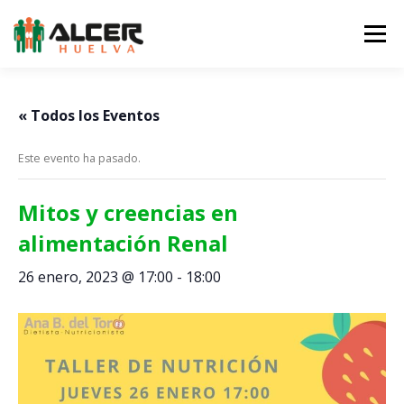
Saltar
al
Menú
contenido
LA ASOCIACIÓN
LA ERC
SERVICIOS
« Todos los Eventos
Este evento ha pasado.
NOTICIAS
EQUIPO
AGENDA
COLABORA
Mitos y creencias en
alimentación Renal
CONTACTO
26 enero, 2023 @ 17:00
-
18:00